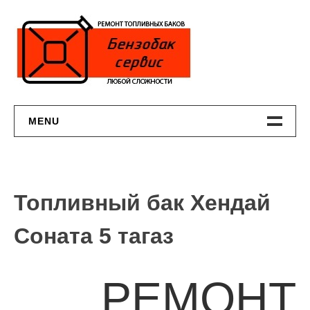
Skip
to
content
MENU
Бесплатная Диагностика Топливного Бака
Ремонт Пластиковых Бензобаков
Топливный бак Хендай
Ремонт Алюминиевого Бензобака
Соната 5 тагаз
Ремонт Металлических Бензобаков
РЕМОНТ
Контакты